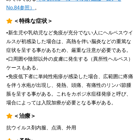
No.84参照）
。
＜特殊な症状＞
•新生児や乳幼児など免疫が充分でない人にヘルペスウイ
ルスが初感染した場合は、高熱を伴い脳炎などの重篤な
症状を呈する事があるため、厳重な注意が必要である。
•口周囲や陰部以外の皮膚に発生する（異所性ヘルペス）
ケースもある。
•免疫低下者に単純性疱疹が感染した場合、広範囲に疼痛
を伴う水疱が出現し、発熱、頭痛、有痛性のリンパ節腫
脹を呈する事がある。これをカポジ水痘様発疹と呼び、
場合によっては入院加療が必要となる事がある。
＜治療＞
抗ウイルス剤内服、点滴、外用