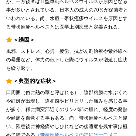
が、一方後者はⅡ型単純ヘルペスウイルスが原因となる
事が多いとされている。日本人の成人の70％が保菌者と
いわれている。尚、水痘・帯状疱疹ウイルスを原因とす
る帯状疱疹ヘルペスとは医学上別疾患と定義される。
＜誘因＞
風邪、ストレス、心労・疲労、抗がん剤治療や紫外線へ
の暴露など、体力の低下した際にウイルスが増殖し症状
を繰り返す。
＜典型的な症状＞
口周囲（俗に熱の華と呼ばれる）、陰部粘膜に水ぶくれ
や紅斑が出現し、違和感やピリピリした痛みを感じる事
が多く、稀に病変部近くのリンパ節の腫れ、軽度の発熱
や頭痛を自覚する事もある。尚、帯状疱疹ヘルペスと違
い、罹患後に神経痛やしびれなどの後遺症を残す事は極
めて稀である
（帯状疱疹ヘルペスの詳細は一口メモ