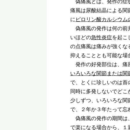
偽痛風とは、発作の症状
痛風は尿酸結晶による関
に
ピロリン酸カルシウム
偽痛風の発作は何の前兆
いほどの
急性炎症
を起こ
の点痛風は痛みが強くな
抑えることとも可能な場
発作の好発部位は、痛
いろいろな関節または関
で、とくに珍しいのは首
同時に多発しないでどこ
少しずつ、いろいろな関
で、２年か３年たって忘
偽痛風の発作の期間は、
で楽になる場合から、１