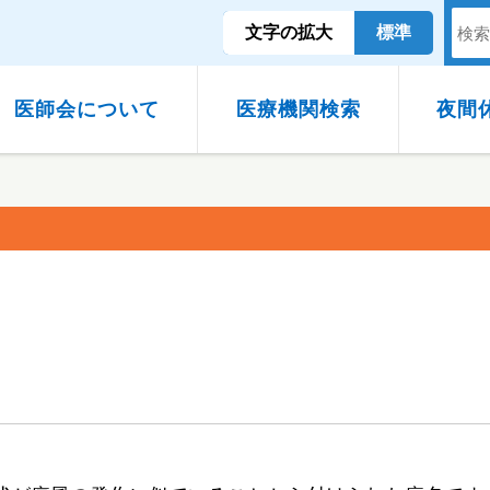
文字の拡大
標準
医師会について
医療機関検索
夜間
種について
康大学
休日の診療（外科系）について
事業計画
禁煙相談
沿革・概要
認知症相談医
アクセスマッ
耳鼻咽喉