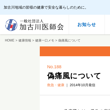
加古川地域の皆様の健康で安全な暮らしのために。
お知らせ
HOME
>
健康情報
>
健康一口メモ
>
偽痛風について
会長挨拶
休日と夜間（内科・小児科）の診療について
健康一口メモ
市民健康フォーラム
役員・会員構成
健診について
AED講習会
活動内容
予防接
健
兵庫県加古川地域産業保健センター
No.188
偽痛風について
救急・健康
｜ 2014年10月発信