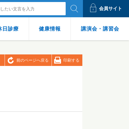
会員サイト
休日診療
健康情報
講演会・講習会
プ
科・眼科の救急について
安心子育て応援ブック
開業・医師会入会について
在宅医療
前のページへ戻る
印刷する