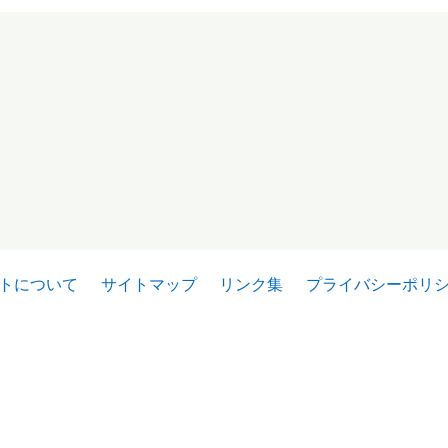
トについて
サイトマップ
リンク集
プライバシーポリ
75-0065 兵庫県加古川市加古川町篠原町103-3 ウェルネージかこが
医師会TEL 079-421-4301