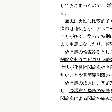
しておさまったので、病
す。
痛風は
男性
に比較的多
痛風は遺伝とか、アルコ
ことが多く、従って特別
まり重篤になったり、頻
偽痛風の検査診断とし
関節穿刺液でピロリン酸
症状が化膿性関節炎や痛
無いことや
関節穿刺液の
偽痛風の治療は、関節穿
し、
冷湿布と局所の安静
関節炎による関節の痛み