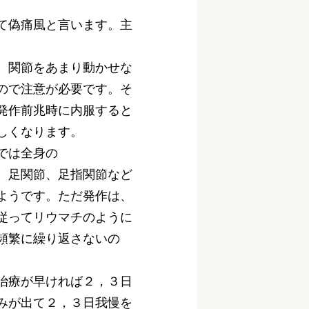
。
て偽痛風と言います。主
、関節をあまり動かせな
ので注意が必要です。そ
発作前兆時に内服すると
しくなります。
では全身の
、足関節、足指関節など
ようです。ただ発作は、
従ってリウマチのように
頻繁に繰り返さないの
治療が早ければ２，３日
みが出て２，３日我慢を