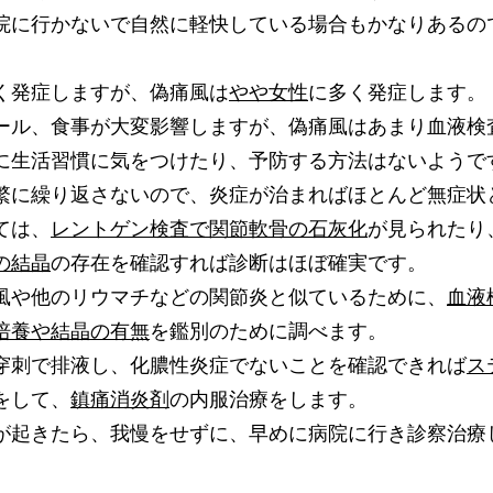
院に行かないで自然に軽快している場合もかなりあるの
く発症しますが、偽痛風は
やや女性
に多く発症します。
ール、食事が大変影響しますが、偽痛風はあまり血液検
に生活習慣に気をつけたり、予防する方法はないようで
繁に繰り返さないので、炎症が治まればほとんど無症状
ては、
レントゲン検査で関節軟骨の石灰化
が見られたり
の結晶
の存在を確認すれば診断はほぼ確実です。
風や他のリウマチなどの関節炎と似ているために、
血液
培養や結晶の有無
を鑑別のために調べます。
刺で排液し、化膿性炎症でないことを確認できれば
ス
をして、
鎮痛消炎剤
の内服治療をします。
が起きたら、我慢をせずに、早めに病院に行き診察治療