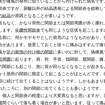
が痛風の発作に似ていることから付けられた病名です
節炎ですが、尿酸以外の結晶誘発による関節炎を総称し
の結晶
が原因となることが多いようです。
もなく、かなり突然に関節または関節周囲が赤く腫れ
します。
化膿性関節炎
でも同じような症状を起こします
る前に、何かモヤモヤとした前兆のようなものがあり、
合があります。放置しておくと徐々に痛みはすすんで激
風が
足の親指の付け根の関節
に多いのに対して、偽痛風
節周囲
に起ります。肩、肘、手首、指関節、股関節、膝
の関節にも起こり、急に首が回らなくなることが起きる
か１箇所の関節に限定して起こることがほとんどです。
節に続けて出てくることはないようです。しかもあまり
れたころに、別の関節に出てくることも多いようです。
個人と関節炎の程度により大変異なると思いますが、
週間ぐらいで落ち着く場合が多いと思います。従って痛