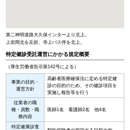
第二神明道路大久保インターより北上。
上岩岡北を左折、寺上バス停を北上。
特定健診受託運営にかかる規定概要
（厚生労働省告示第142号による）
高齢者医療確保法に定める特定健
事業の目的・
診の目的のため、その健診項目を
運営方針
実施し報告等を行う
従業者の職
種・員数・職
医師1名 看護師2名 他4名
務内容
特定健康診査