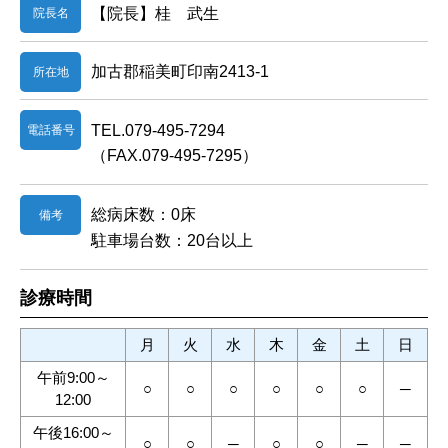
【院長】桂 武生
院長名
加古郡稲美町印南2413-1
所在地
TEL.079-495-7294
電話番号
（FAX.079-495-7295）
総病床数：0床
備考
駐車場台数：20台以上
診療時間
月
火
水
木
金
土
日
午前9:00～
○
○
○
○
○
○
─
12:00
午後16:00～
○
○
─
○
○
─
─