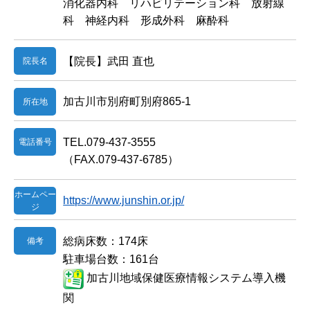
消化器内科 リハビリテーション科 放射線
科 神経内科 形成外科 麻酔科
【院長】武田 直也
院長名
加古川市別府町別府865-1
所在地
TEL.079-437-3555
電話番号
（FAX.079-437-6785）
ホームペー
https://www.junshin.or.jp/
ジ
総病床数：174床
備考
駐車場台数：161台
加古川地域保健医療情報システム導入機
関