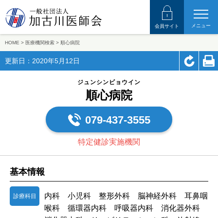
メニュー
会員サイト
HOME
>
医療機関検索
>
順心病院
更新日：2020年5月12日
ジュンシンビョウイン
順心病院
079-437-3555
特定健診実施機関
基本情報
内科 小児科 整形外科 脳神経外科 耳鼻咽
診療科目
喉科 循環器内科 呼吸器内科 消化器外科